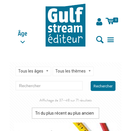
0
Âge
Tous les âges
Tous les thèmes
Rechercher
Trié
Affichage de 37–48 sur 71 résultats
du
plus
récent
au
plus