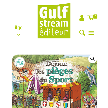
0
Âge