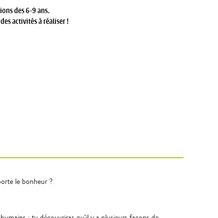
ions des 6-9 ans.
es activités à réaliser !
pporte le bonheur ?
humains ; tu découvriras qu’il y a plusieurs façons de