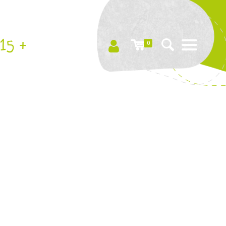
15 +
0