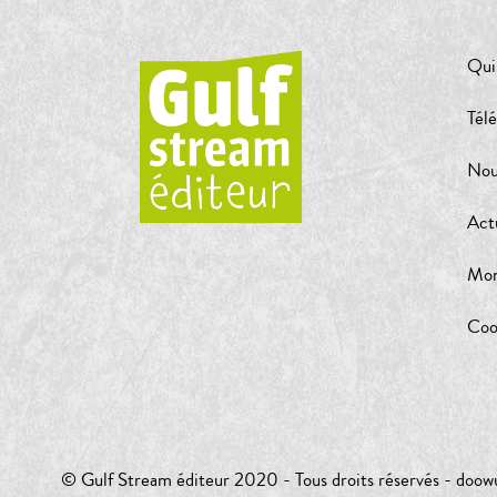
Qui
Tél
Nou
Act
Mon
Coo
© Gulf Stream éditeur 2020 - Tous droits réservés -
doow