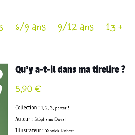
s
6/9 ans
9/12 ans
13 +
Qu’y a-t-il dans ma tirelire ?
5,90
€
Collection
:
1, 2, 3, partez !
Auteur
:
Stéphanie Duval
Illustrateur
:
Yannick Robert