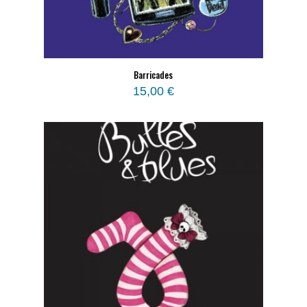
Barricades
15,00
€