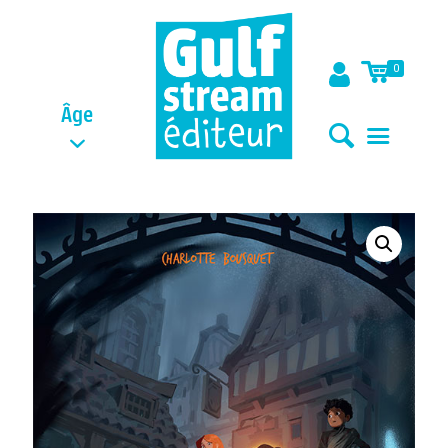
0
Âge