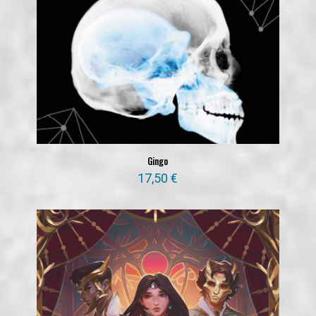
Gingo
17,50
€