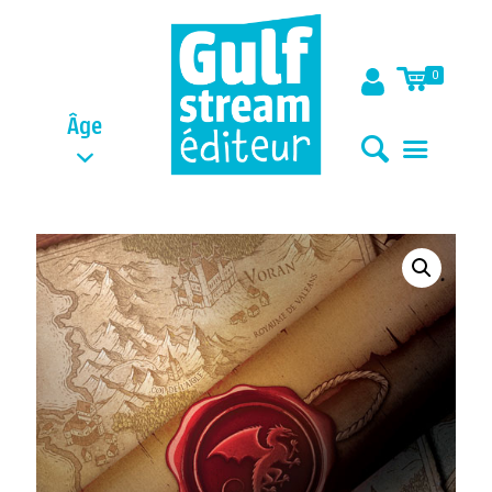
0
Âge