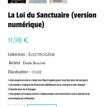
La Loi du Sanctuaire (version
numérique)
11,98
€
Collection
:
ÉLECTROGÈNE
Auteur
Élodie Bouchet
:
Illustrateur
:
O'LEE
• Une ouverture de la collection
Électrogène
pour toucher plus de lecteurs.
• Un univers original de fantaisie médiévale où la romance naît malgré
l’interdiction et le danger.
• Une quête tortueuse visant à démanteler une institution aussi perverse et
corrompue qu’influente.