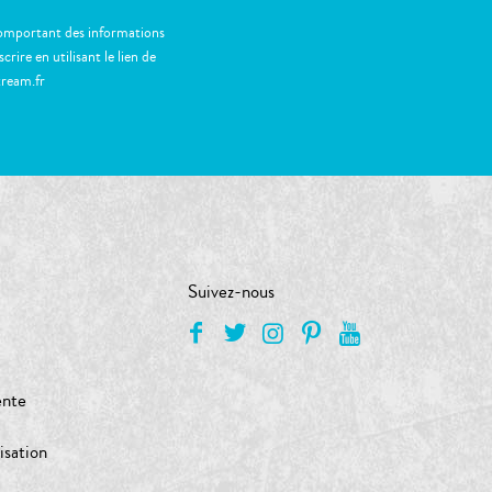
 comportant des informations
ire en utilisant le lien de
tream.fr
Suivez-nous
ente
isation