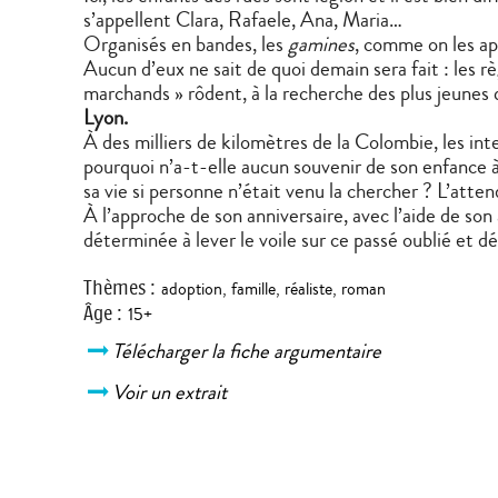
s’appellent Clara, Rafaele, Ana, Maria…
Organisés en bandes, les
gamines
, comme on les ap
Aucun d’eux ne sait de quoi demain sera fait : les 
marchands » rôdent, à la recherche des plus jeunes 
Lyon.
À des milliers de kilomètres de la Colombie, les int
pourquoi n’a-t-elle aucun souvenir de son enfance 
sa vie si personne n’était venu la chercher ? L’atte
À l’approche de son anniversaire, avec l’aide de son a
déterminée à lever le voile sur ce passé oublié et dé
Thèmes
:
adoption
,
famille
,
réaliste
,
roman
Âge
:
15+
Télécharger la fiche argumentaire
Voir un extrait