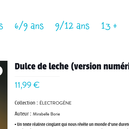
s
6/9 ans
9/12 ans
13 +
Dulce de leche (version numér
11,99
€
Collection
:
ÉLECTROGÈNE
Auteur
:
Mirabelle Borie
• Un texte réaliste cinglant qui nous révèle un monde d’une duret