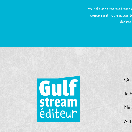
En indiquant votre adresse 
concernant notre actualité
désinsc
Qui
Tél
Nou
Act