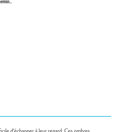
hemin..
ifficile d’échapper à leur regard. Ces ombres