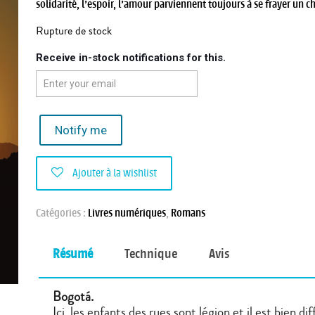
solidarité, l’espoir, l’amour parviennent toujours à se frayer un c
Rupture de stock
Receive in-stock notifications for this.
Notify me
Ajouter à la wishlist
Catégories :
Livres numériques
,
Romans
Résumé
Technique
Avis
Bogotá.
Ici, les enfants des rues sont légion et il est bien d