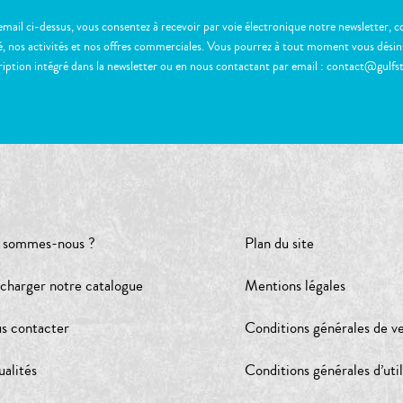
email ci-dessus, vous consentez à recevoir par voie électronique notre newsletter,
, nos activités et nos offres commerciales. Vous pourrez à tout moment vous désinscr
ription intégré dans la newsletter ou en nous contactant par email : contact@gulfs
 sommes-nous ?
Plan du site
écharger notre catalogue
Mentions légales
s contacter
Conditions générales de v
ualités
Conditions générales d’util