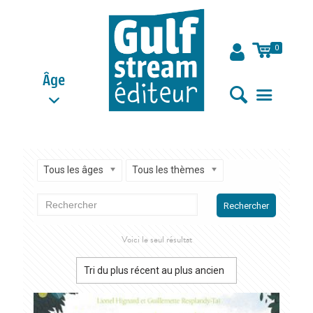
0
Âge
Tous les âges
Tous les thèmes
Rechercher
Voici le seul résultat