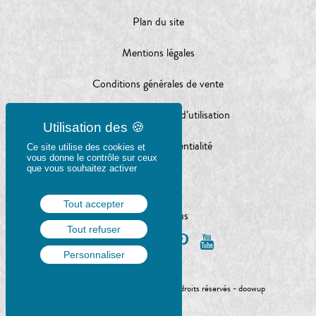
Plan du site
Mentions légales
Conditions générales de vente
Conditions générales d’utilisation
Charte de confidentialité
Ce site utilise des cookies et
vous donne le contrôle sur ceux
que vous souhaitez activer
Tout accepter
Suivez-nous
Tout refuser
Personnaliser
Politique de
© Gulf Stream éditeur 2020 - Tous droits réservés -
doowup
confidentialité