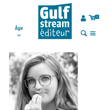
0
Âge