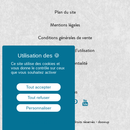
Plan du site
Mentions légales
Conditions générales de vente
Conditions générales d’utilisation
Charte de confidentialité
Ce site utilise des cookies et
vous donne le contrôle sur ceux
que vous souhaitez activer
Tout accepter
Suivez-nous
Tout refuser
Personnaliser
Politique de
© Gulf Stream éditeur 2020 - Tous droits réservés -
doowup
confidentialité