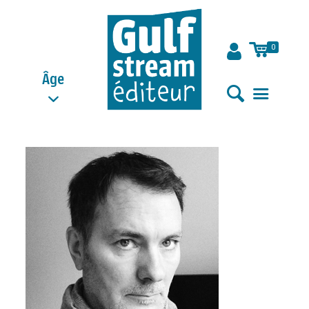
0
Âge