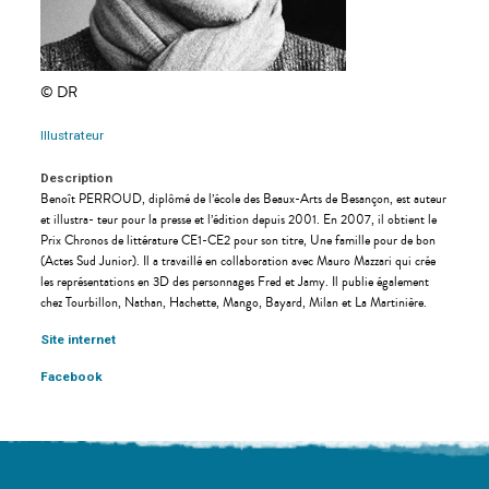
© DR
Illustrateur
Description
Benoît PERROUD, diplômé de l’école des Beaux-Arts de Besançon, est auteur
et illustra- teur pour la presse et l’édition depuis 2001. En 2007, il obtient le
Prix Chronos de littérature CE1-CE2 pour son titre, Une famille pour de bon
(Actes Sud Junior). Il a travaillé en collaboration avec Mauro Mazzari qui crée
les représentations en 3D des personnages Fred et Jamy. Il publie également
chez Tourbillon, Nathan, Hachette, Mango, Bayard, Milan et La Martinière.
Site internet
Facebook