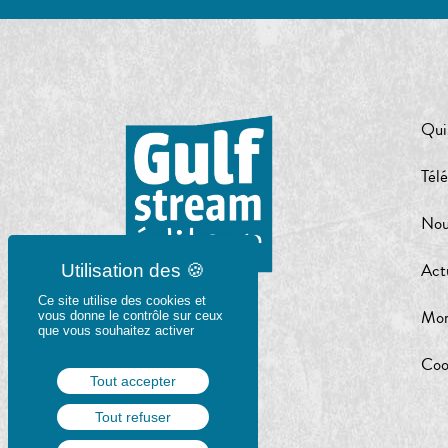
Qui
Tél
Nou
Act
Ce site utilise des cookies et
Mon
vous donne le contrôle sur ceux
que vous souhaitez activer
Coo
Tout accepter
Tout refuser