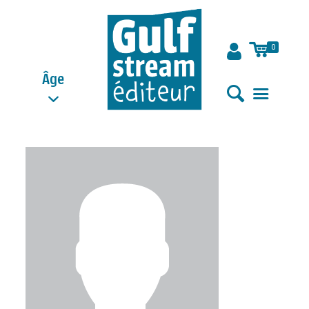
0
Âge