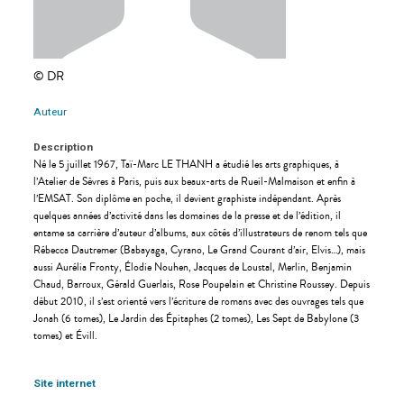
© DR
Auteur
Description
Né le 5 juillet 1967, Taï-Marc LE THANH a étudié les arts graphiques, à
l’Atelier de Sèvres à Paris, puis aux beaux-arts de Rueil-Malmaison et enfin à
l’EMSAT. Son diplôme en poche, il devient graphiste indépendant. Après
quelques années d’activité dans les domaines de la presse et de l’édition, il
entame sa carrière d’auteur d’albums, aux côtés d’illustrateurs de renom tels que
Rébecca Dautremer (Babayaga, Cyrano, Le Grand Courant d’air, Elvis…), mais
aussi Aurélia Fronty, Élodie Nouhen, Jacques de Loustal, Merlin, Benjamin
Chaud, Barroux, Gérald Guerlais, Rose Poupelain et Christine Roussey. Depuis
début 2010, il s’est orienté vers l’écriture de romans avec des ouvrages tels que
Jonah (6 tomes), Le Jardin des Épitaphes (2 tomes), Les Sept de Babylone (3
tomes) et Évill.
Site internet