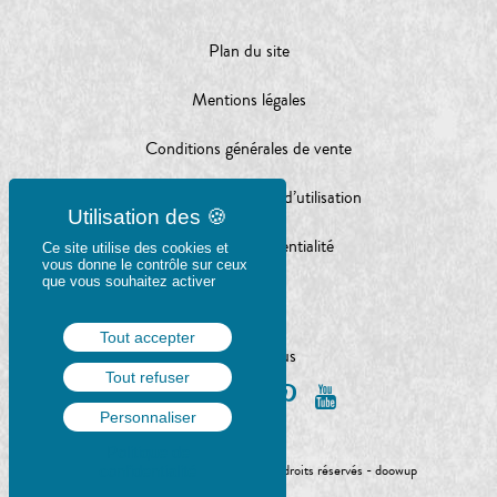
Plan du site
Mentions légales
Conditions générales de vente
Conditions générales d’utilisation
Charte de confidentialité
Ce site utilise des cookies et
vous donne le contrôle sur ceux
que vous souhaitez activer
Tout accepter
Suivez-nous
Tout refuser
Personnaliser
Politique de
© Gulf Stream éditeur 2020 - Tous droits réservés -
doowup
confidentialité