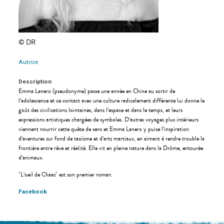
© DR
Autrice
Description
Emma Lanero (pseudonyme) passe une année en Chine au sortir de
l’adolescence et ce contact avec une culture radicalement différente lui donne le
goût des civilisations lointaines, dans l’espace et dans le temps, et leurs
expressions artistiques chargées de symboles. D’autres voyages plus intérieurs
viennent nourrir cette quête de sens et Emma Lanero y puise l’inspiration
d’aventures sur fond de taoïsme et d’arts martiaux, en aimant à rendre trouble la
frontière entre rêve et réalité. Elle vit en pleine nature dans la Drôme, entourée
d’animaux.
"L’oeil de Chaac" est son premier roman.
Facebook