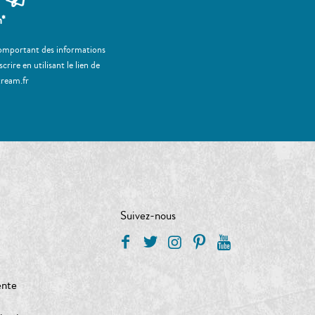
m*
 comportant des informations
ire en utilisant le lien de
tream.fr
Suivez-nous
ente