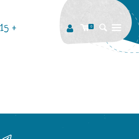
15 +
0