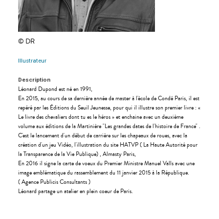
© DR
Illustrateur
Description
Léonard Dupond est né en 1991,
En 2015, au cours de sa dernière année de master à l'école de Condé Paris, il est
repéré par les Éditions du Seuil Jeunesse, pour qui il illustre son premier livre : «
Le livre des chevaliers dont tu es le héros » et enchaine avec un deuxième
volume aux éditions de la Martinière "Les grandes dates de l'histoire de France" .
C'est le lancement d'un début de carrière sur les chapeaux de roues, avec la
création d'un jeu Vidéo, l'illustration du site HATVP ( La Haute Autorité pour
la Transparence de la Vie Publique) , Almasty Paris,
En 2016 il signe la carte de voeux du Premier Ministre Manuel Valls avec une
image emblématique du rassemblement du 11 janvier 2015 à la République.
( Agence Publicis Consultants )
Léonard partage un atelier en plein coeur de Paris.