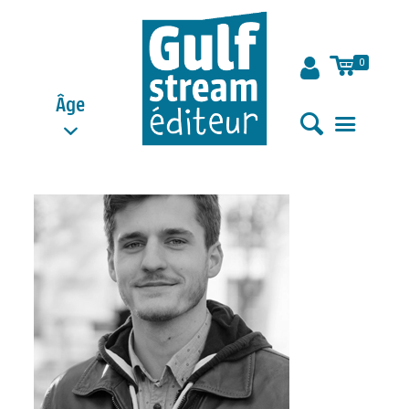
0
Âge