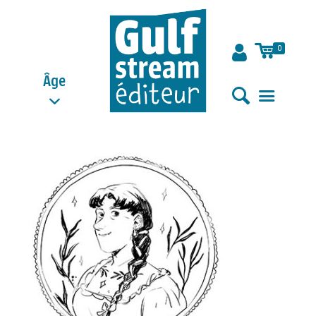
0
Âge