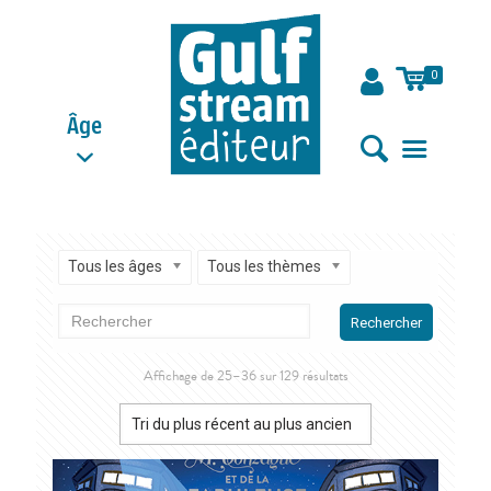
0
Âge
Tous les âges
Tous les thèmes
Rechercher
Trié
Affichage de 25–36 sur 129 résultats
du
plus
récent
au
plus