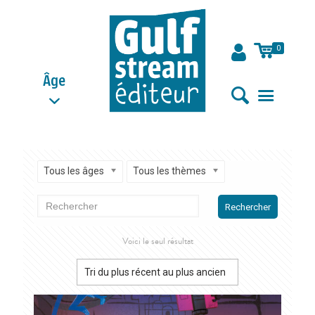
0
Âge
Tous les âges
Tous les thèmes
Rechercher
Voici le seul résultat