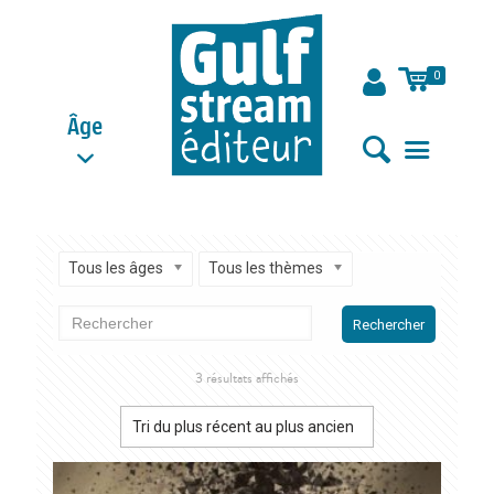
0
Âge
Tous les âges
Tous les thèmes
Rechercher
Trié
3 résultats affichés
du
plus
récent
au
plus