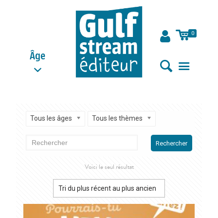
0
Âge
Tous les âges
Tous les thèmes
Rechercher
Voici le seul résultat