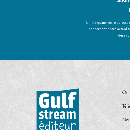
Inscriv
En indiquant votre adresse 
concernant notre actualité
désinsc
Qui
Tél
Nou