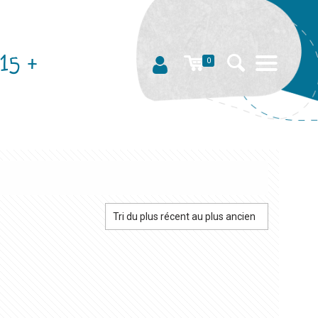
15 +
0