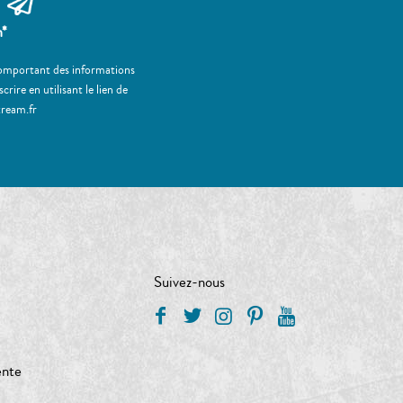
m*
 comportant des informations
ire en utilisant le lien de
tream.fr
Suivez-nous
ente