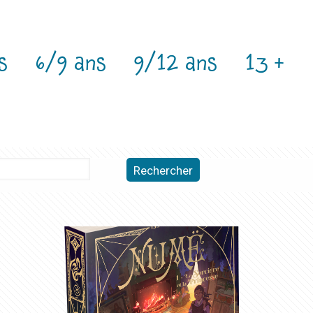
s
6/9 ans
9/12 ans
13 +
Rechercher