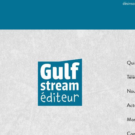
désinsc
Qui
Tél
Nou
Act
Mon
Coo