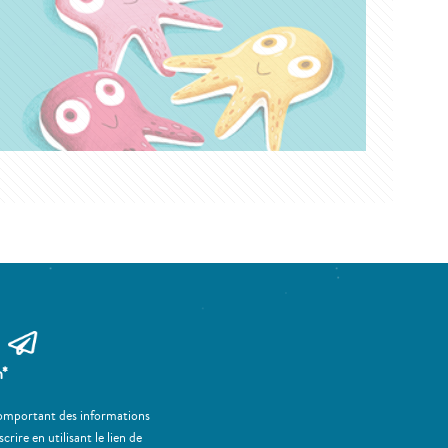
m*
 comportant des informations
ire en utilisant le lien de