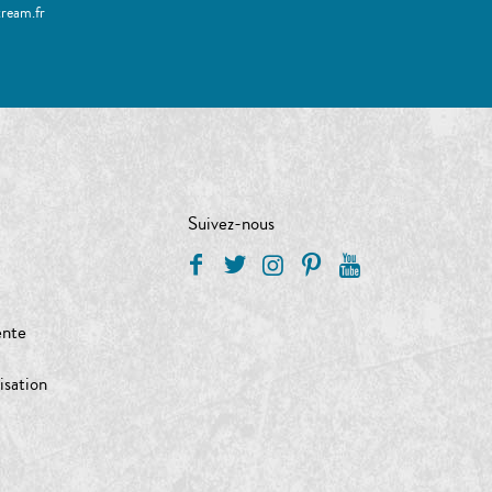
tream.fr
Suivez-nous
ente
isation