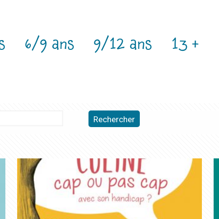
s
6/9 ans
9/12 ans
13 +
Rechercher