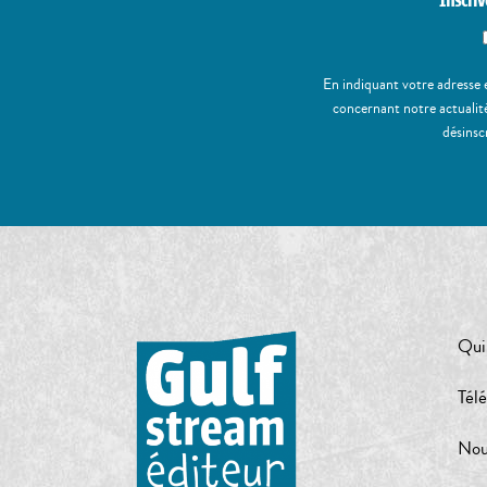
Inscriv
En indiquant votre adresse 
concernant notre actualité
désinsc
Qui
Tél
Nou