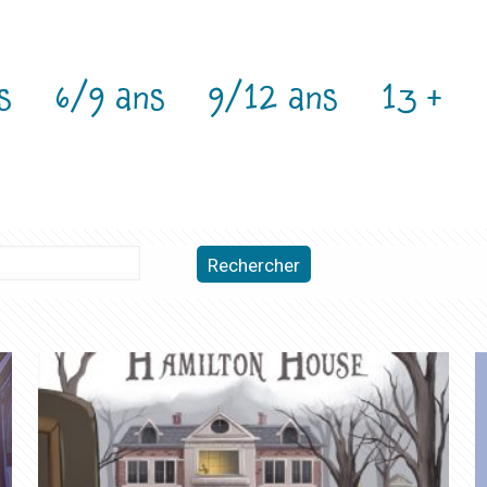
s
6/9 ans
9/12 ans
13 +
Rechercher