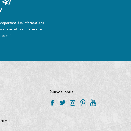
m*
 comportant des informations
ire en utilisant le lien de
tream.fr
Suivez-nous
ente