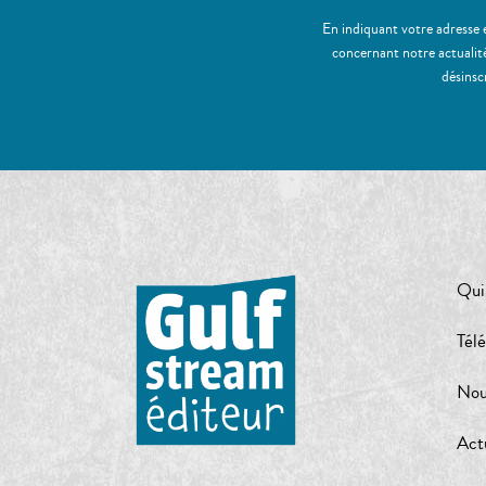
En indiquant votre adresse 
concernant notre actualité
désinsc
Qui
Tél
Nou
Act