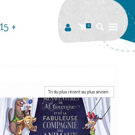
15 +
0