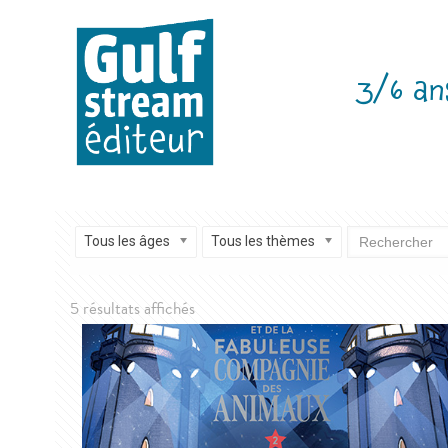
3/6 an
Tous les âges
Tous les thèmes
Trié
5 résultats affichés
du
plus
récent
au
plus
ancien