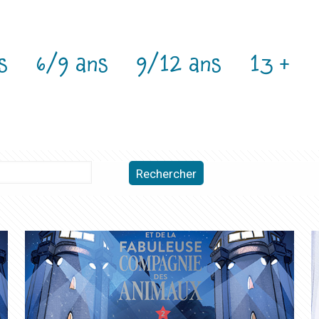
s
6/9 ans
9/12 ans
13 +
Rechercher