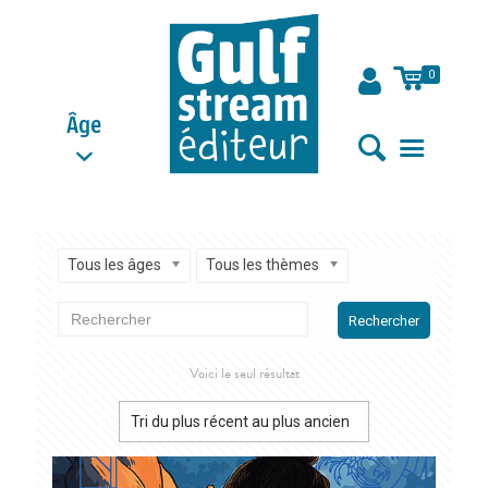
0
Âge
Tous les âges
Tous les thèmes
Rechercher
Voici le seul résultat