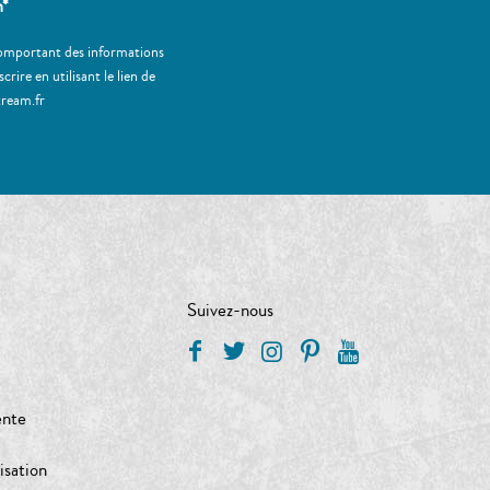
m*
 comportant des informations
ire en utilisant le lien de
tream.fr
Suivez-nous
ente
isation