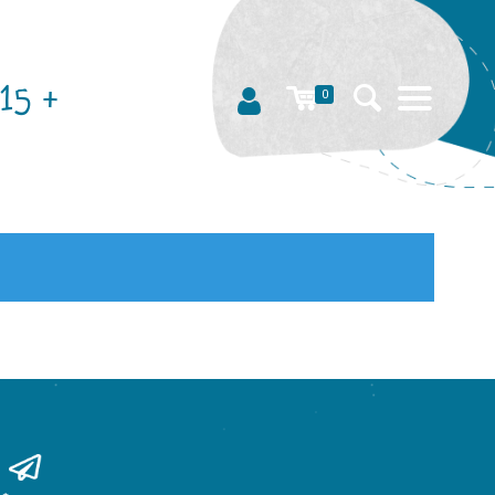
15 +
0