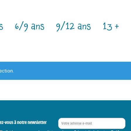
s
6/9 ans
9/12 ans
13 +
ection.
ez-vous à notre newsletter