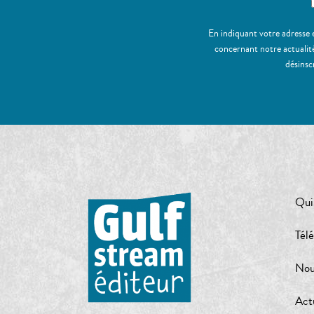
En indiquant votre adresse 
concernant notre actualité
désinsc
Qui
Tél
Nou
Act