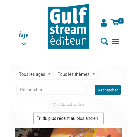
0
Âge
Tous les âges
Tous les thèmes
Rechercher
Voici le seul résultat