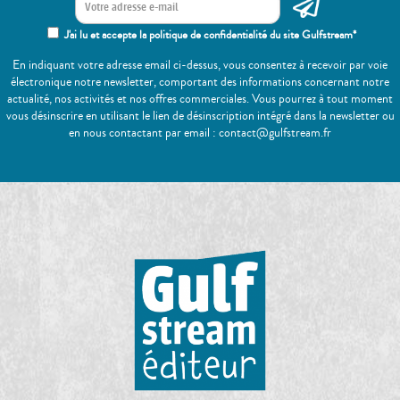
J'ai lu et accepte la politique de confidentialité du site Gulfstream*
En indiquant votre adresse email ci-dessus, vous consentez à recevoir par voie
électronique notre newsletter, comportant des informations concernant notre
actualité, nos activités et nos offres commerciales. Vous pourrez à tout moment
vous désinscrire en utilisant le lien de désinscription intégré dans la newsletter ou
en nous contactant par email : contact@gulfstream.fr