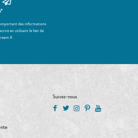
m*
 comportant des informations
ire en utilisant le lien de
tream.fr
Suivez-nous
ente