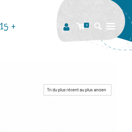
15 +
0