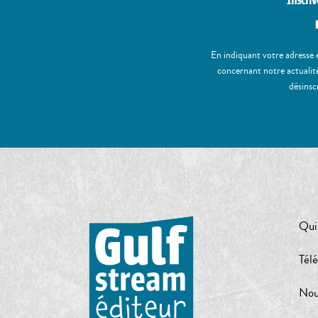
Inscriv
En indiquant votre adresse 
concernant notre actualité
désinsc
Qui
Tél
Nou