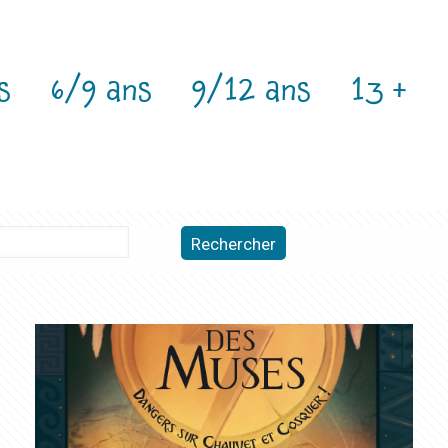
s
6/9 ans
9/12 ans
13 +
Rechercher