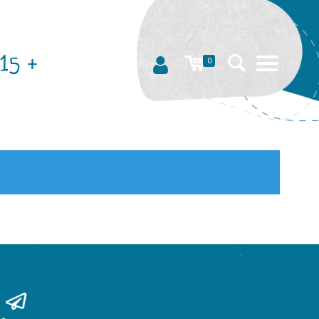
15 +
0