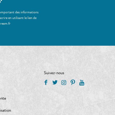
m*
 comportant des informations
ire en utilisant le lien de
tream.fr
Suivez-nous
ente
isation