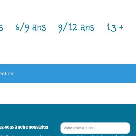
s
6/9 ans
9/12 ans
13 +
ection.
ez-vous à notre newsletter