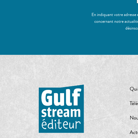
En indiquant votre adresse 
concernant notre actualité
désinsc
Qui
Tél
Nou
Act