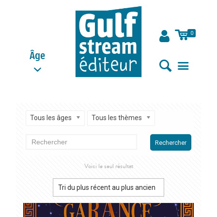
0
Âge
Tous les âges
Tous les thèmes
Rechercher
Voici le seul résultat