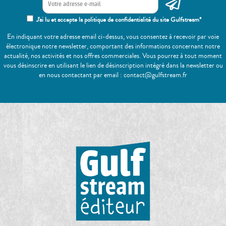
J'ai lu et accepte la politique de confidentialité du site Gulfstream*
En indiquant votre adresse email ci-dessus, vous consentez à recevoir par voie
électronique notre newsletter, comportant des informations concernant notre
actualité, nos activités et nos offres commerciales. Vous pourrez à tout moment
vous désinscrire en utilisant le lien de désinscription intégré dans la newsletter ou
en nous contactant par email : contact@gulfstream.fr