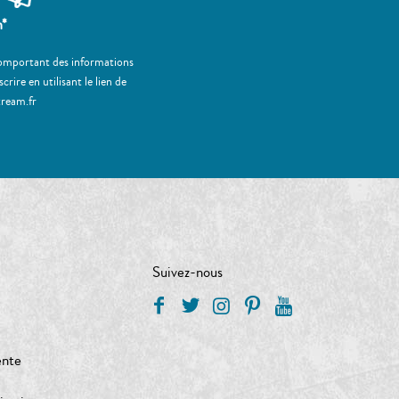
m*
 comportant des informations
ire en utilisant le lien de
tream.fr
Suivez-nous
ente