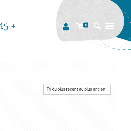
15 +
0