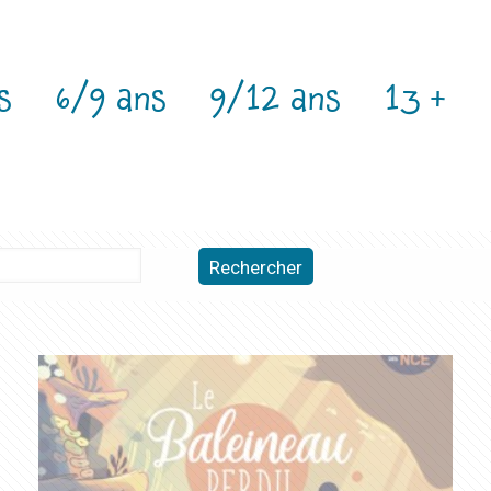
s
6/9 ans
9/12 ans
13 +
Rechercher