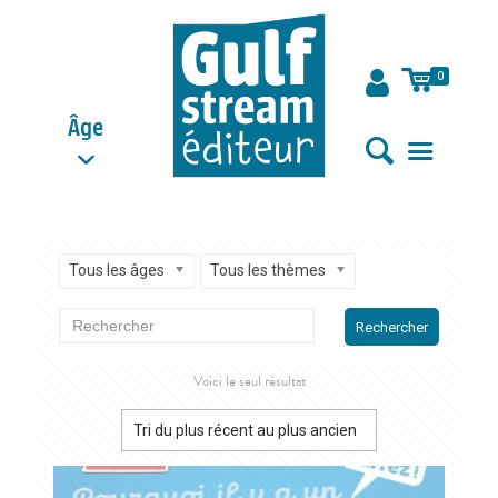
0
Âge
Tous les âges
Tous les thèmes
Rechercher
Voici le seul résultat