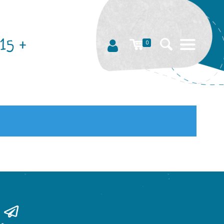
15 +
0