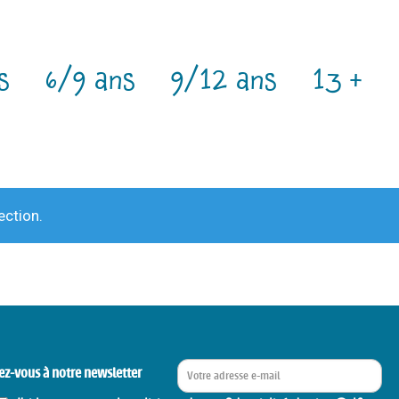
s
6/9 ans
9/12 ans
13 +
ection.
ez-vous à notre newsletter