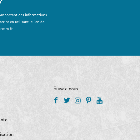
m*
 comportant des informations
ire en utilisant le lien de
tream.fr
Suivez-nous
ente
isation