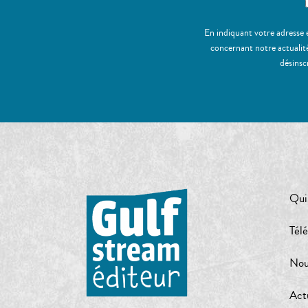
En indiquant votre adresse 
concernant notre actualité
désinsc
Qui
Tél
Nou
Act