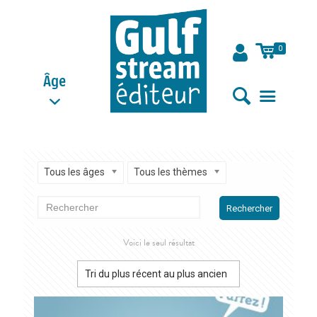
0
Âge
Tous les âges
Tous les thèmes
Rechercher
Voici le seul résultat