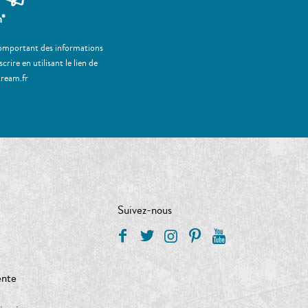
m*
 comportant des informations
ire en utilisant le lien de
tream.fr
Suivez-nous
ente