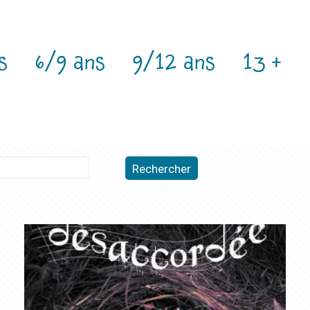
s
6/9 ans
9/12 ans
13 +
Rechercher