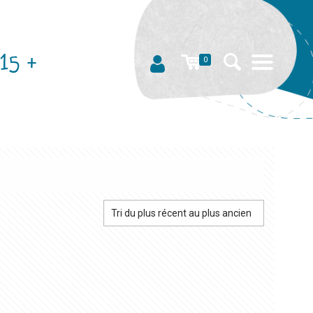
15 +
0