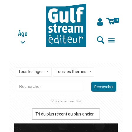
0
Âge
Tous les âges
Tous les thèmes
Rechercher
Voici le seul résultat