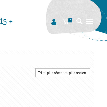
15 +
0