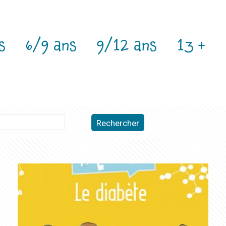
s
6/9 ans
9/12 ans
13 +
Rechercher