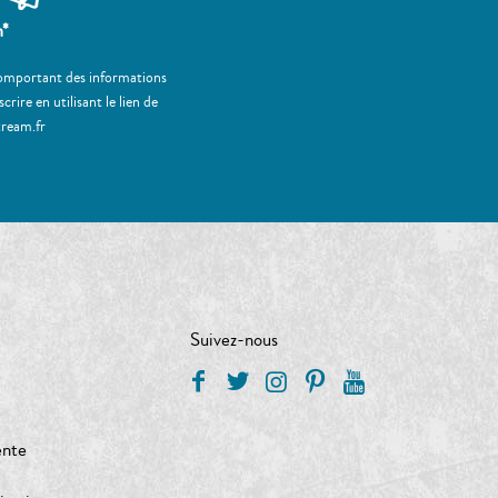
m*
 comportant des informations
ire en utilisant le lien de
tream.fr
Suivez-nous
ente