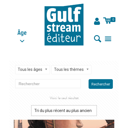
0
Âge
Tous les âges
Tous les thèmes
Rechercher
Voici le seul résultat