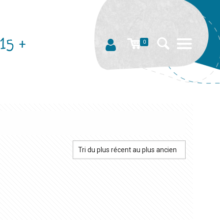
15 +
0