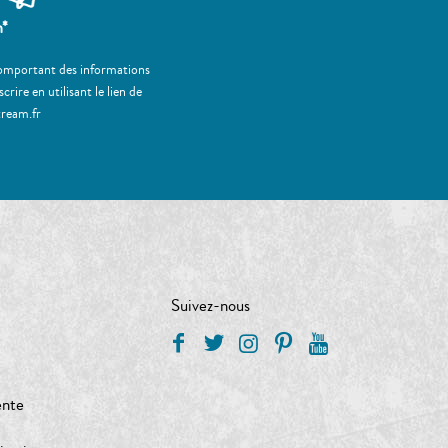
m*
 comportant des informations
ire en utilisant le lien de
tream.fr
Suivez-nous
ente