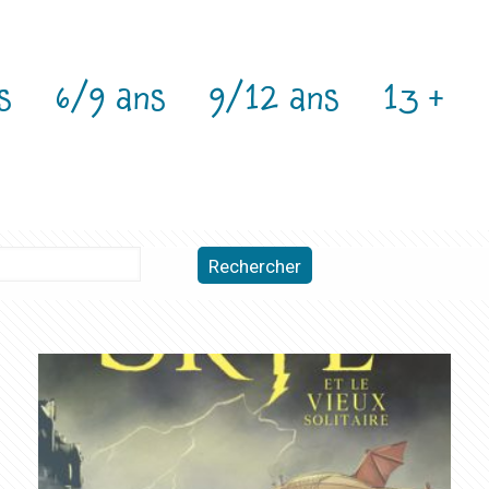
s
6/9 ans
9/12 ans
13 +
Rechercher