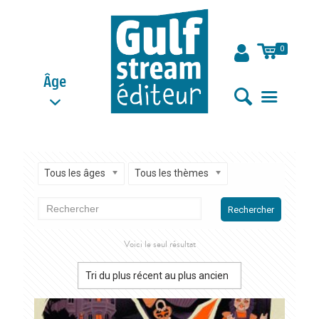
0
Âge
Tous les âges
Tous les thèmes
Rechercher
Voici le seul résultat