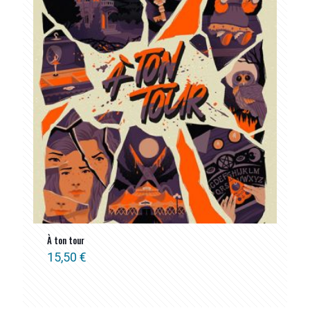
À ton tour
15,50
€