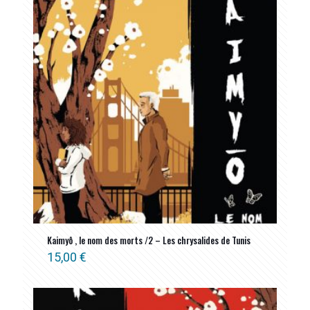
ancien
Kaimyô , le nom des morts /2 – Les chrysalides de Tunis
15,00
€