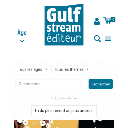
0
Âge
Tous les âges
Tous les thèmes
Rechercher
Trié
2 résultats affichés
du
plus
récent
au
plus