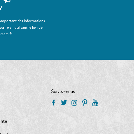
m*
 comportant des informations
ire en utilisant le lien de
tream.fr
Suivez-nous
ente