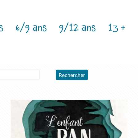
s
6/9 ans
9/12 ans
13 +
Rechercher