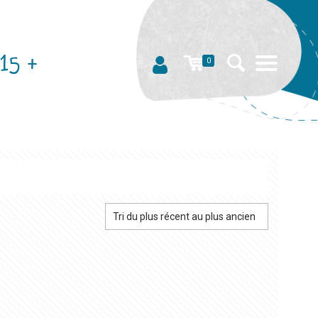
15 +
0