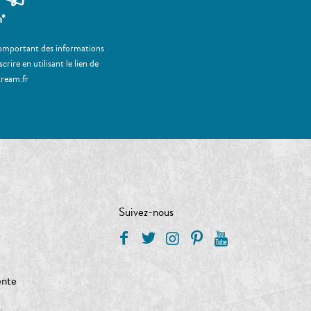
m*
 comportant des informations
ire en utilisant le lien de
tream.fr
Suivez-nous
ente