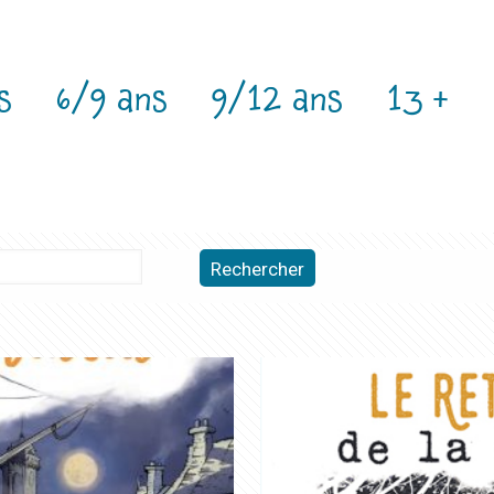
s
6/9 ans
9/12 ans
13 +
Rechercher