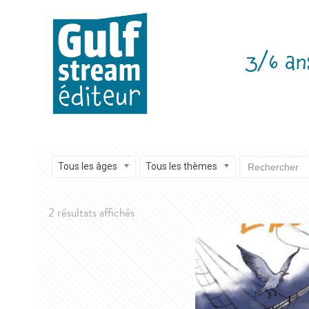
3/6 an
Tous les âges
Tous les thèmes
Trié
2 résultats affichés
du
plus
récent
au
plus
ancien