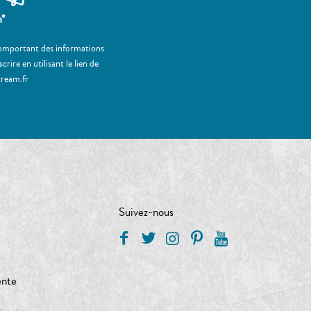
m*
 comportant des informations
ire en utilisant le lien de
tream.fr
Suivez-nous
ente