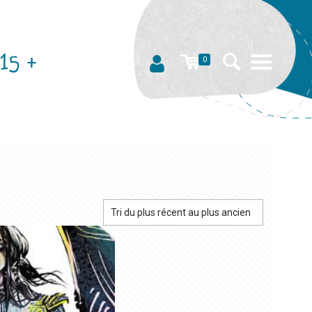
15 +
0