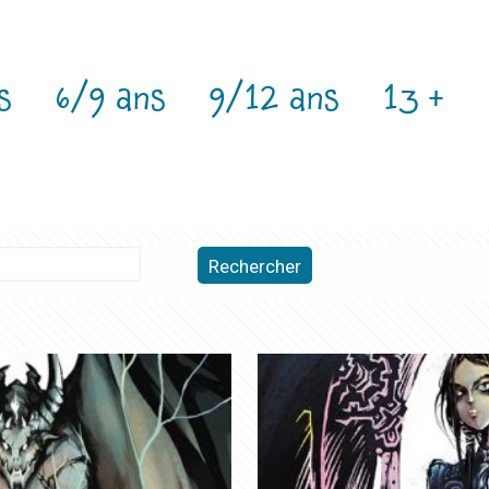
s
6/9 ans
9/12 ans
13 +
Rechercher