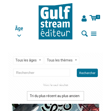
0
Âge
Tous les âges
Tous les thèmes
Rechercher
Voici le seul résultat