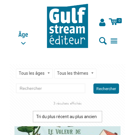
0
Âge
Tous les âges
Tous les thèmes
Rechercher
Trié
3 résultats affichés
du
plus
récent
au
plus