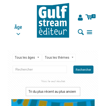
0
Âge
Tous les âges
Tous les thèmes
Rechercher
Voici le seul résultat