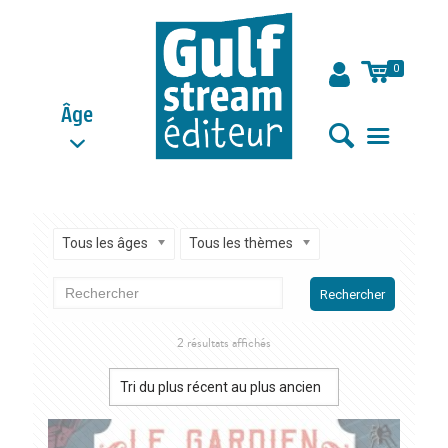
0
Âge
Tous les âges
Tous les thèmes
Rechercher
Trié
2 résultats affichés
du
plus
récent
au
plus